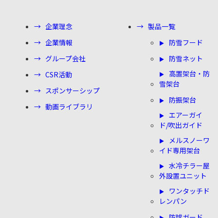
企業理念
製品一覧
企業情報
防雪フード
グループ会社
防雪ネット
高置架台・防
CSR活動
雪架台
スポンサーシップ
防振架台
動画ライブラリ
エアーガイ
ド/吹出ガイド
メルスノーワ
イド専用架台
水冷チラー屋
外設置ユニット
ワンタッチド
レンパン
防球ガード